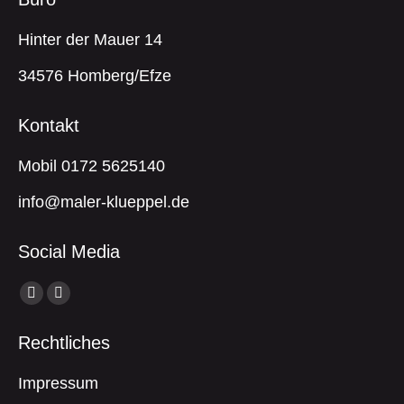
Hinter der Mauer 14
34576 Homberg/Efze
Kontakt
Mobil 0172 5625140
info@maler-klueppel.de
Social Media
Finde uns auf:
Facebook
Instagram
Seite
Seite
Rechtliches
wird
wird
in
in
Impressum
einem
einem