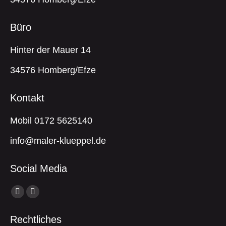
Büro
Hinter der Mauer 14
34576 Homberg/Efze
Kontakt
Mobil 0172 5625140
info@maler-klueppel.de
Social Media
Finde uns auf:
Facebook
Instagram
Seite
Seite
Rechtliches
wird
wird