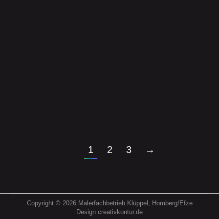
Verschiedene Bodenbeläge
Bodenbeläge
Von
Yvonne Scharr
07.04.2024
Viele Optionen mit verschiedenen
Bodenbelägen
1
2
3
→
Copyright © 2026 Malerfachbetrieb Klüppel, Homberg/Efze
Design creativkontur.de